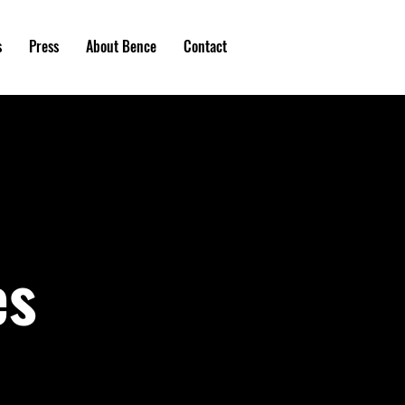
s
Press
About Bence
Contact
es